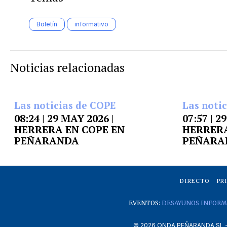
Boletín
informativo
Noticias relacionadas
Las noticias de COPE
Las noti
08:24 | 29 MAY 2026 |
07:57 | 2
HERRERA EN COPE EN
HERRERA
PEÑARANDA
PEÑARA
DIRECTO
PR
EVENTOS:
DESAYUNOS INFORM
©
2026
ONDA PEÑARANDA SL - A