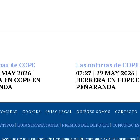
cias de COPE
Las noticias de COPE
9 MAY 2026 |
07:27 | 29 MAY 2026 |
 EN COPE EN
HERRERA EN COPE 
NDA
PEÑARANDA
IVACIDAD
COOKIES
AVISO LEGAL
QUIÉNES SOMOS
CONTACTO
ATIVOS
|
GUÍA SEMANA SANTA
|
PREMIOS DEL DEPORTE
|
CONCURSO ES
venida de los Jardines s/n Peñaranda de Bracamonte 37300 Salamanca | 