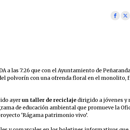
 a las 7:26 que
con el Ayuntamiento de Peñaranda
el polvorín con una ofrenda floral en el monolito, f
gido ayer
un taller de reciclaje
dirigido a jóvenes y 
ograma de educación ambiental que promueve la Ofi
proyecto ‘Rágama patrimonio vivo’.
ales y comarcales en los boletines informativos que