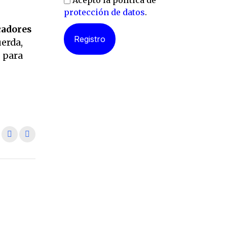
Acepto la política de
protección de datos
.
cadores
uerda,
s para