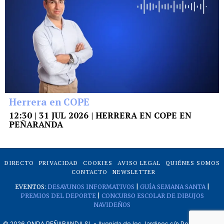
Herrera en COPE
12:30 | 31 JUL 2026 | HERRERA EN COPE EN
PEÑARANDA
DIRECTO
PRIVACIDAD
COOKIES
AVISO LEGAL
QUIÉNES SOMOS
CONTACTO
NEWSLETTER
EVENTOS:
DESAYUNOS INFORMATIVOS
|
GUÍA SEMANA SANTA
|
PREMIOS DEL DEPORTE
|
CONCURSO ESCOLAR DE DIBUJOS
NAVIDEÑOS
©
2026
ONDA PEÑARANDA SL - Avenida de los Jardines s/n Peñaranda de