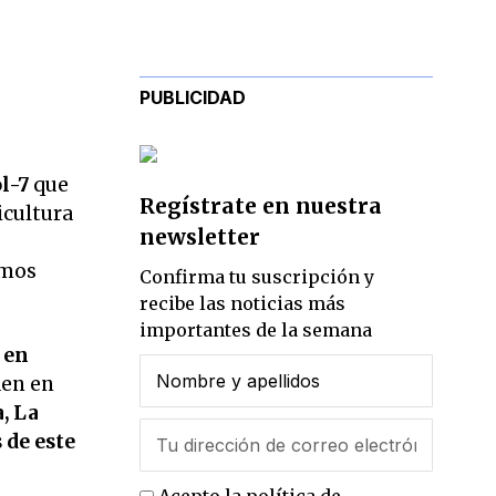
PUBLICIDAD
l-7
que
Regístrate en nuestra
icultura
newsletter
amos
Confirma tu suscripción y
recibe las noticias más
importantes de la semana
 en
den en
, La
 de este