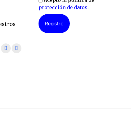
Acepto la política de
protección de datos
.
l
estros