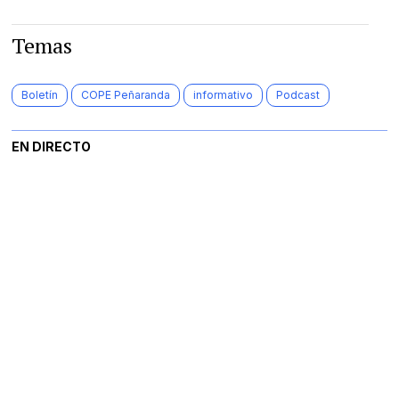
Temas
Boletín
COPE Peñaranda
informativo
Podcast
EN DIRECTO