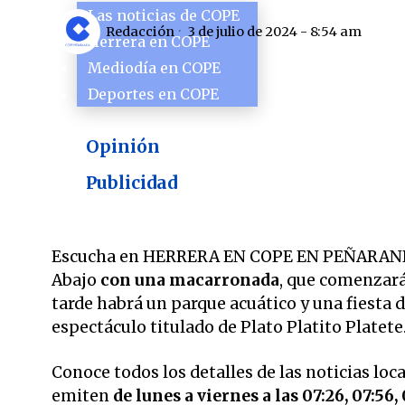
Las noticias de COPE
Redacción
3 de julio de 2024 - 8:54 am
Herrera en COPE
Mediodía en COPE
Deportes en COPE
Opinión
Publicidad
Escucha en HERRERA EN COPE EN PEÑARANDA a
Abajo
con una macarronada
, que comenzará 
tarde habrá un parque acuático y una fiesta 
espectáculo titulado de Plato Platito Platete
Conoce todos los detalles de las noticias loc
emiten
de lunes a viernes a las 07:26, 07:56, 