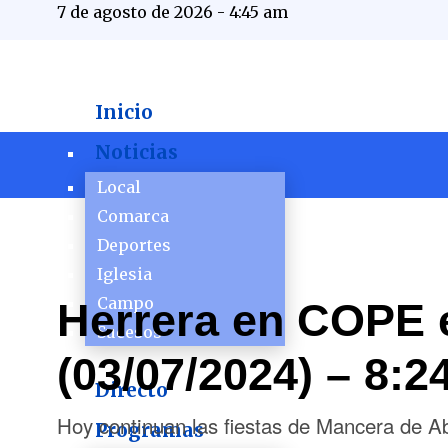
7 de agosto de 2026 - 4:45 am
Inicio
Noticias
Local
Comarca
Deportes
Iglesia
Campo
Herrera en COPE 
Sucesos
(03/07/2024) – 8:2
Directo
Hoy continuan las fiestas de Mancera de A
Programas