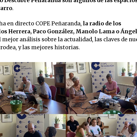
, o Descubre Peñaranda son algunos de las espacios
arro
.
ha en directo COPE Peñaranda,
la radio de los
os Herrera, Paco González, Manolo Lama o Ánge
 mejor análisis sobre la actualidad, las claves de nu
odea, y las mejores historias.