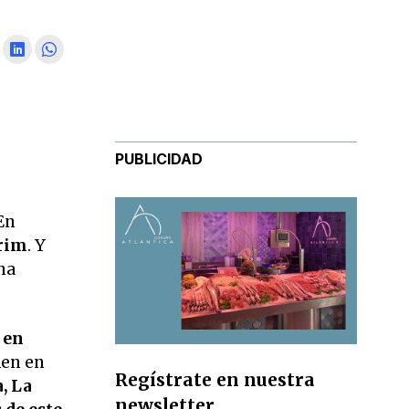
PUBLICIDAD
 En
Prim
. Y
ha
 en
den en
Regístrate en nuestra
, La
newsletter