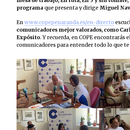
mesa de trabajo, En ruta, En 5 y sin tomate
programa
que presenta y dirige
Miguel Nav
En
www.copepenaranda.es/en-directo
escuc
comunicadores mejor valorados,
como Carl
Expósito
. Y recuerda, en COPE encontrarás el
comunicadores para entender todo lo que te r