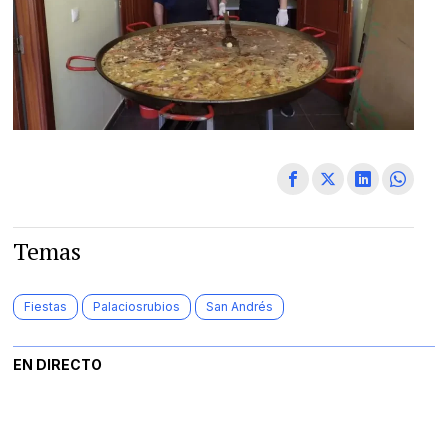
Temas
Fiestas
Palaciosrubios
San Andrés
EN DIRECTO