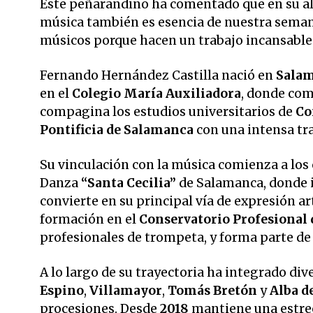
Este peñarandino ha comentado que en su a
música también es esencia de nuestra seman
músicos porque hacen un trabajo incansable 
Fernando Hernández Castilla nació en
Salam
en el
Colegio María Auxiliadora
, donde com
compagina los estudios universitarios de
Co
Pontificia de Salamanca
con una intensa tra
Su vinculación con la música comienza a los
Danza
“Santa Cecilia”
de Salamanca, donde i
convierte en su principal vía de expresión a
formación en el
Conservatorio Profesional
profesionales de trompeta, y forma parte de
A lo largo de su trayectoria ha integrado di
Espino
,
Villamayor
,
Tomás Bretón
y
Alba d
procesiones. Desde
2018
mantiene una estrec