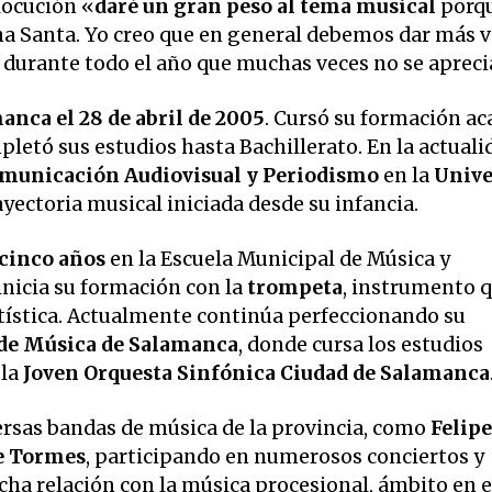
locución «
daré un gran peso al tema musical
porqu
a Santa. Yo creo que en general debemos dar más v
durante todo el año que muchas veces no se apreci
anca el 28 de abril de 2005
. Cursó su formación a
pletó sus estudios hasta Bachillerato. En la actuali
municación Audiovisual y Periodismo
en la
Unive
yectoria musical iniciada desde su infancia.
cinco años
en la Escuela Municipal de Música y
nicia su formación con la
trompeta
, instrumento q
rtística. Actualmente continúa perfeccionando su
 de Música de Salamanca
, donde cursa los estudios
 la
Joven Orquesta Sinfónica Ciudad de Salamanca
versas bandas de música de la provincia, como
Felipe
e Tormes
, participando en numerosos conciertos y
ha relación con la música procesional, ámbito en e