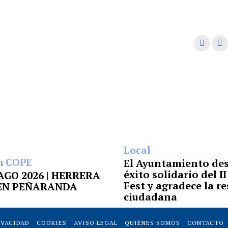
Local
n COPE
El Ayuntamiento des
éxito solidario del I
6 AGO 2026 | HERRERA
Fest y agradece la r
 EN PEÑARANDA
ciudadana
IVACIDAD
COOKIES
AVISO LEGAL
QUIÉNES SOMOS
CONTACTO