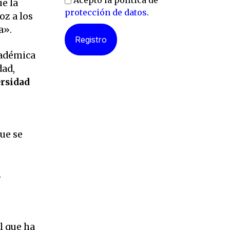
Acepto la política de
e la
protección de datos
.
oz a los
a».
cadémica
dad,
rsidad
ue se
.
l que ha