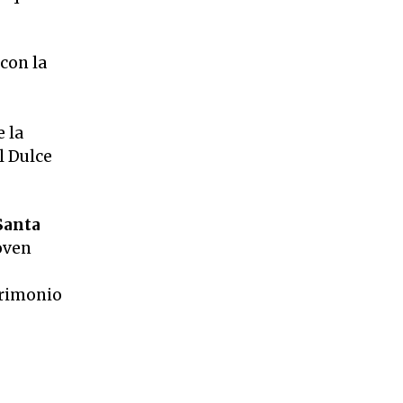
con la
e la
l Dulce
 Santa
oven
trimonio