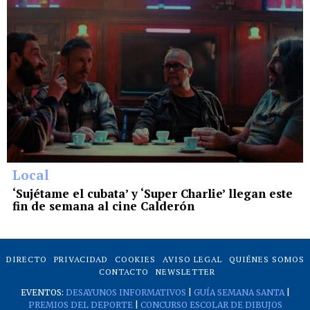
Local
‘Sujétame el cubata’ y ‘Super Charlie’ llegan este
fin de semana al cine Calderón
DIRECTO
PRIVACIDAD
COOKIES
AVISO LEGAL
QUIÉNES SOMOS
CONTACTO
NEWSLETTER
EVENTOS:
DESAYUNOS INFORMATIVOS
|
GUÍA SEMANA SANTA
|
PREMIOS DEL DEPORTE
|
CONCURSO ESCOLAR DE DIBUJOS