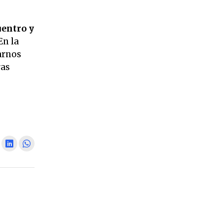
uentro y
En la
arnos
ras