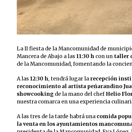
La II fiesta de la Mancomunidad de municipi
Mancera de Abajo a las
11:30 h
con un
taller
de la Mancomunidad, fomentando la concien
A las
12:30 h
, tendrá lugar la
recepción insti
reconocimiento al artista peñarandino Jua
showcooking
de la mano del chef
Helio Flo
nuestra comarca en una experiencia culinari
A las tres de la tarde habrá una
comida popu
la venta en los ayuntamientos mancomunado
presidenta de la Mancomunidad, Eva López, h