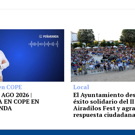
en COPE
Local
6 AGO 2026 |
El Ayuntamiento des
 EN COPE EN
éxito solidario del II
NDA
Airadilos Fest y agr
respuesta ciudadan