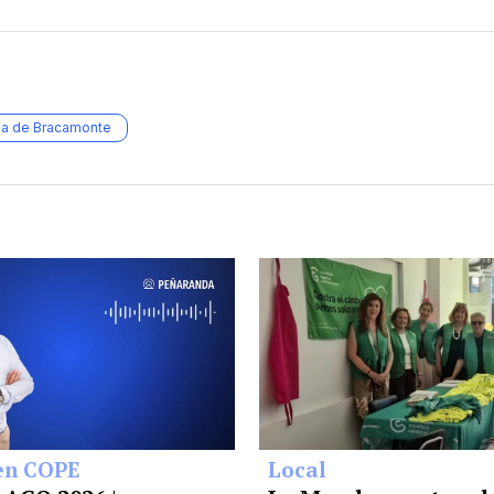
a de Bracamonte
en COPE
Local