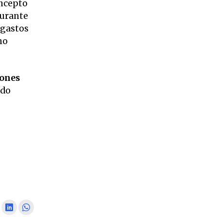
oncepto
Durante
 gastos
mo
iones
ado