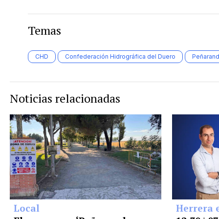
Temas
CHD
Confederación Hidrográfica del Duero
Peñarand
Noticias relacionadas
Local
Herrera 