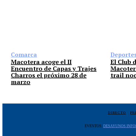
Comarca
Deporte
Macotera acoge el II
El Club 
Encuentro de Capas y Trajes
Macoter
Charros el próximo 28 de
trail no
marzo
DIRECTO
PR
EVENTOS:
DESAYUNOS INFO