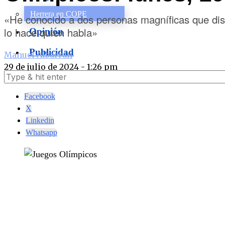
Herrera en COPE
«He conocido a dos personas magníficas que dis
lo hace quien habla»
Opinión
Publicidad
Manuel Albarrán
29 de julio de 2024 - 1:26 pm
Facebook
X
Linkedin
Whatsapp