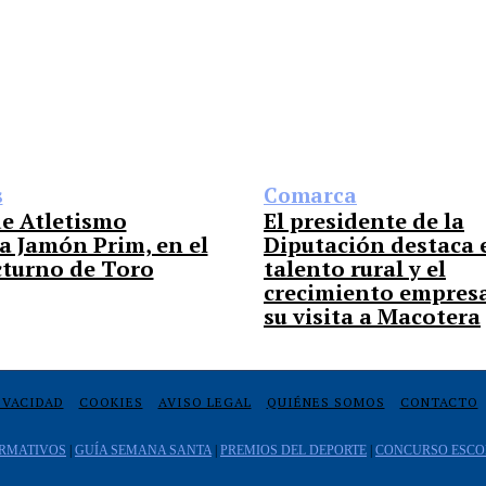
s
Comarca
de Atletismo
El presidente de la
a Jamón Prim, en el
Diputación destaca 
cturno de Toro
talento rural y el
crecimiento empresa
su visita a Macotera
IVACIDAD
COOKIES
AVISO LEGAL
QUIÉNES SOMOS
CONTACTO
RMATIVOS
|
GUÍA SEMANA SANTA
|
PREMIOS DEL DEPORTE
|
CONCURSO ESCO