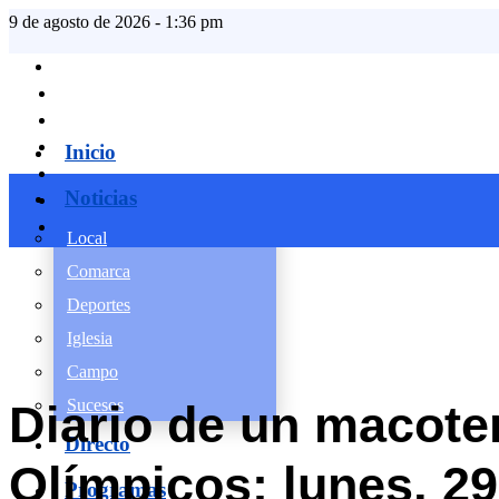
9 de agosto de 2026 - 1:36 pm
Inicio
Noticias
Local
Comarca
Deportes
Iglesia
Campo
Sucesos
Diario de un macote
Directo
Olímpicos: lunes, 29
Programas