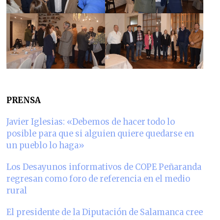
PRENSA
Javier Iglesias: «Debemos de hacer todo lo
posible para que si alguien quiere quedarse en
un pueblo lo haga»
Los Desayunos informativos de COPE Peñaranda
regresan como foro de referencia en el medio
rural
El presidente de la Diputación de Salamanca cree