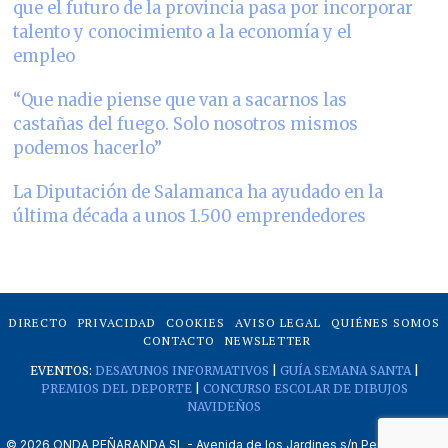
que el futuro de la provincia pasa por incorporar
talento y conocimiento a la economía y el
empleo
“Que nadie piense que van a sacarnos las
castañas del fuego. Solo nosotros mismos
podemos hacerlo”
La Diputación de Salamanca ha ayudado en la
última década a unos 1.500 emprendedores
DIRECTO
PRIVACIDAD
COOKIES
AVISO LEGAL
QUIÉNES SOMOS
CONTACTO
NEWSLETTER
EVENTOS:
DESAYUNOS INFORMATIVOS
|
GUÍA SEMANA SANTA
|
PREMIOS DEL DEPORTE
|
CONCURSO ESCOLAR DE DIBUJOS
NAVIDEÑOS
©
2026
ONDA PEÑARANDA SL - Avenida de los Jardines s/n Peñaranda de