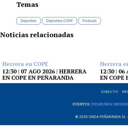
Temas
Deportes
Deportes COPE
Podcast
Noticias relacionadas
Herrera en COPE
Herrera e
12:30 | 07 AGO 2026 | HERRERA
12:30 | 0
EN COPE EN PEÑARANDA
EN COPE
DIRECTO
PR
EVENTOS:
DESAYUNOS INFORM
©
2026
ONDA PEÑARANDA SL - A