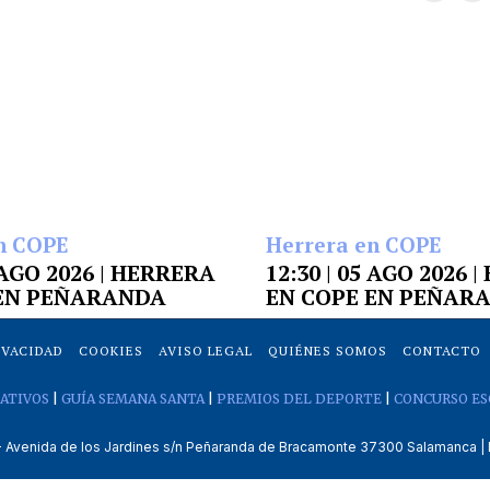
n COPE
Herrera en COPE
6 AGO 2026 | HERRERA
12:30 | 05 AGO 2026 
 EN PEÑARANDA
EN COPE EN PEÑAR
IVACIDAD
COOKIES
AVISO LEGAL
QUIÉNES SOMOS
CONTACTO
ATIVOS
|
GUÍA SEMANA SANTA
|
PREMIOS DEL DEPORTE
|
CONCURSO ES
venida de los Jardines s/n Peñaranda de Bracamonte 37300 Salamanca | 