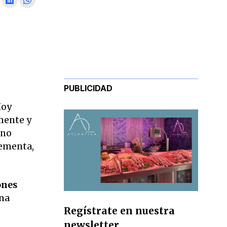
PUBLICIDAD
Hoy
amente y
ino
lementa,
ones
una
Regístrate en nuestra
newsletter