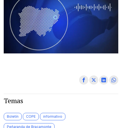
Temas
Boletín
COPE
informativo
Peñaranda de Bracamonte