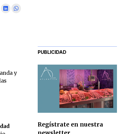
PUBLICIDAD
randa y
las
Regístrate en nuestra
idad
newsletter
io