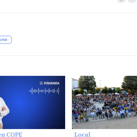
onte
en COPE
Local