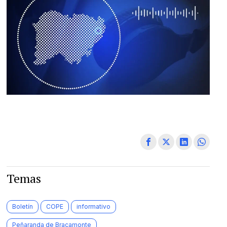
Temas
Boletín
COPE
informativo
Peñaranda de Bracamonte