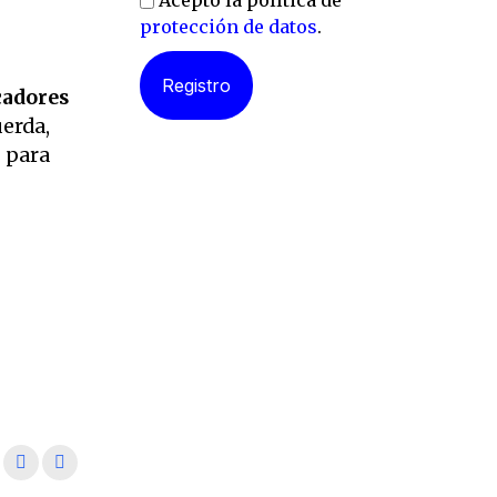
Acepto la política de
protección de datos
.
cadores
uerda,
s para