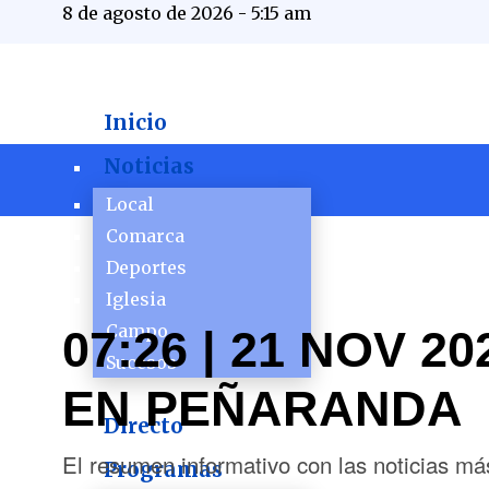
8 de agosto de 2026 - 5:15 am
Inicio
Noticias
Local
Comarca
Deportes
Iglesia
Campo
07:26 | 21 NOV 
Sucesos
EN PEÑARANDA
Directo
El resumen informativo con las noticias 
Programas