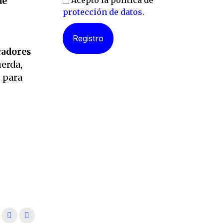
Acepto la política de
de
protección de datos
.
cadores
uerda,
s para